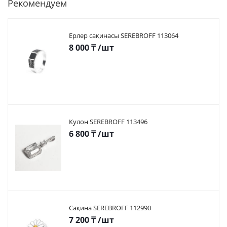
Рекомендуем
Ерлер сақинасы SEREBROFF 113064
8 000
₸
/шт
Кулон SEREBROFF 113496
6 800
₸
/шт
Сақина SEREBROFF 112990
7 200
₸
/шт