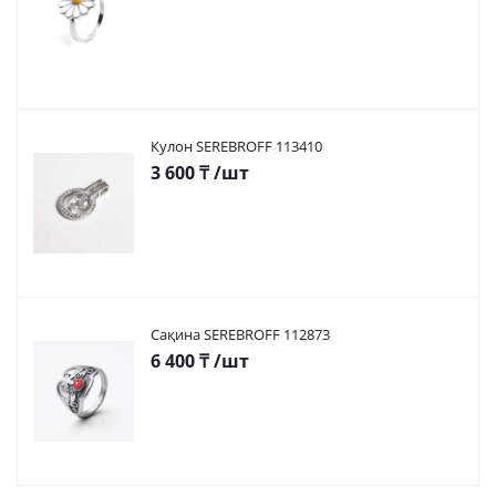
Кулон SEREBROFF 113410
3 600
₸
/шт
Сақина SEREBROFF 112873
6 400
₸
/шт