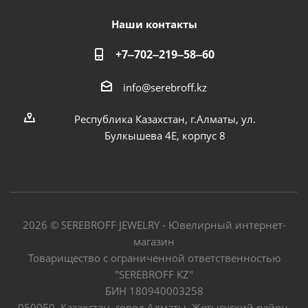
Наши контакты
+7‒702‒219‒58‒60
info@serebroff.kz
Республика Казахстан, г.Алматы, ул.
Булкышева 4Е, корпус 8
2026 © SEREBROFF JEWELRY - Ювелирный интернет-
магазин
Товарищество с ограниченной ответственностью
"SEREBROFF KZ"
БИН 180940003258
050050, Казахстан, город Алматы, Жетысуский район,