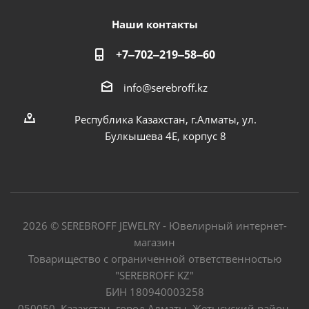
Наши контакты
+7‒702‒219‒58‒60
info@serebroff.kz
Республика Казахстан, г.Алматы, ул.
Булкышева 4Е, корпус 8
2026 © SEREBROFF JEWELRY - Ювелирный интернет-
магазин
Товарищество с ограниченной ответственностью
"SEREBROFF KZ"
БИН 180940003258
050050, Казахстан, город Алматы, Жетысуский район,