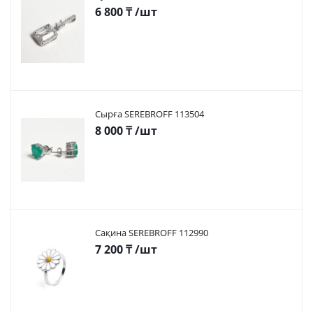
6 800
₸
/шт
Сырға SEREBROFF 113504
8 000
₸
/шт
Сақина SEREBROFF 112990
7 200
₸
/шт