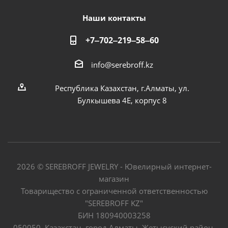
Наши контакты
+7‒702‒219‒58‒60
info@serebroff.kz
Республика Казахстан, г.Алматы, ул.
Булкышева 4Е, корпус 8
2026 © SEREBROFF JEWELRY - Ювелирный интернет-
магазин
Товарищество с ограниченной ответственностью
"SEREBROFF KZ"
БИН 180940003258
050050, Казахстан, город Алматы, Жетысуский район,