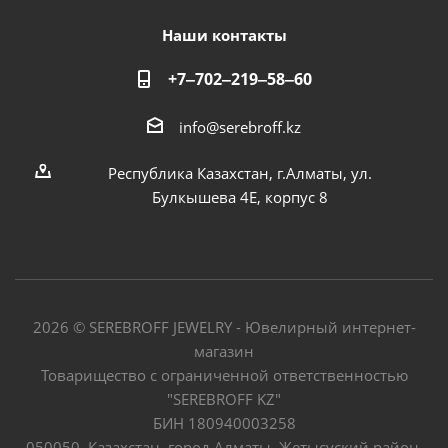
Наши контакты
+7‒702‒219‒58‒60
info@serebroff.kz
Республика Казахстан, г.Алматы, ул.
Булкышева 4Е, корпус 8
2026 © SEREBROFF JEWELRY - Ювелирный интернет-
магазин
Товарищество с ограниченной ответственностью
"SEREBROFF KZ"
БИН 180940003258
050050, Казахстан, город Алматы, Жетысуский район,