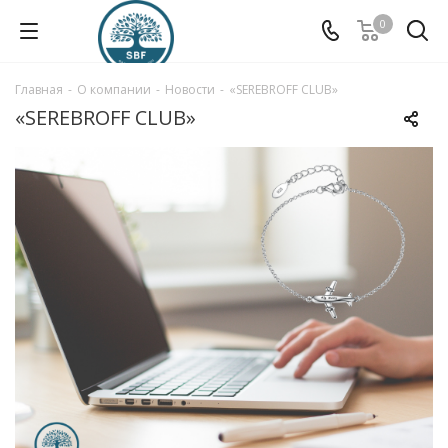
0
Главная
-
О компании
-
Новости
-
«SEREBROFF CLUB»
«SEREBROFF CLUB»