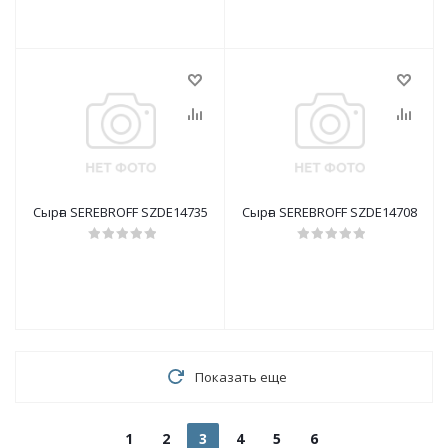
Сырға SEREBROFF SZDE14735
Сырға SEREBROFF SZDE14708
Показать еще
1
2
3
4
5
6