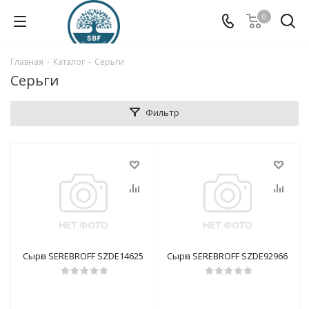
0
Главная
-
Каталог
-
Серьги
Серьги
Фильтр
Сырға SEREBROFF SZDE14625
Сырға SEREBROFF SZDE92966